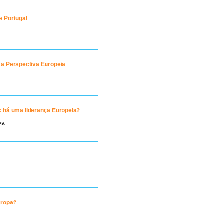
e Portugal
ma Perspectiva Europeia
: há uma liderança Europeia?
va
uropa?