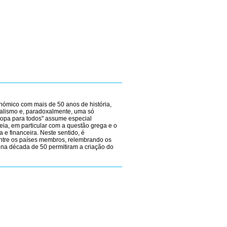
ómico com mais de 50 anos de história,
uralismo e, paradoxalmente, uma só
ropa para todos" assume especial
eia, em particular com a questão grega e o
 e financeira. Neste sentido, é
entre os países membros, relembrando os
 na década de 50 permitiram a criação do