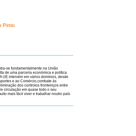
 Pinto
ntra-se fundamentalmente na União
lta de uma parceria económica e política
 A UE intervém em vários domínios, desde
sportes e ao Comércio,combate às
liminação dos controlos fronteiriços entre
vre circulação em quase todo o seu
ito mais fácil viver e trabalhar noutro país