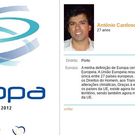
António Cardoso
27 anos
Distrito:
Porto
Europa:
A minha definição de Europa ce
Europeia. A União Europeia resu
única entre 27 países europeus.
os Direitos do Homem, aos Tran
alterações climáticas, Graças à e
os países da UE, existe agora li
território, sendo também agora mu
da UE.
voltar