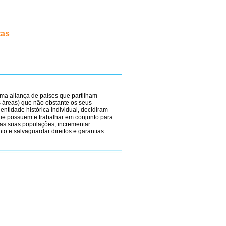
tas
ma aliança de países que partilham
 áreas) que não obstante os seus
dentidade histórica individual, decidiram
ue possuem e trabalhar em conjunto para
as suas populações, incrementar
o e salvaguardar direitos e garantias