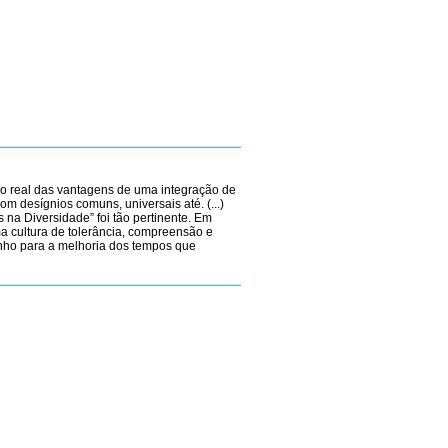
plo real das vantagens de uma integração de
com desígnios comuns, universais até. (...)
na Diversidade” foi tão pertinente. Em
ma cultura de tolerância, compreensão e
inho para a melhoria dos tempos que