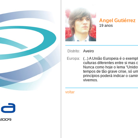
Angel Gutiérrez
19 anos
Distrito:
Aveiro
Europa:
(...) A União Europeia é o exem
culturas diferentes entre si mas 
Nunca como hoje o lema “Unidos 
tempos de tão grave crise, só u
princípios poderá indicar o cam
vivemos.
voltar